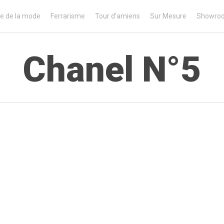
e de la mode
Ferrarisme
Tour d’amiens
Sur Mesure
Showro
Chanel N°5