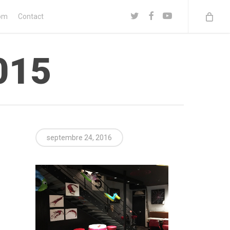
twitter
facebook
youtube
om
Contact
015
septembre 24, 2016