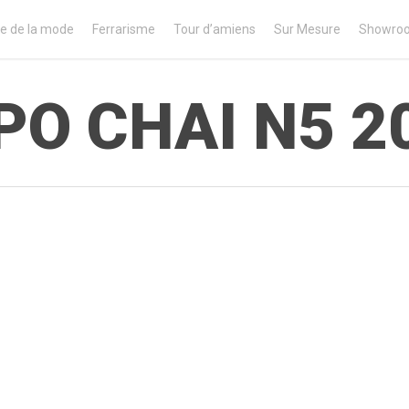
e de la mode
Ferrarisme
Tour d’amiens
Sur Mesure
Showro
PO CHAI N5 2