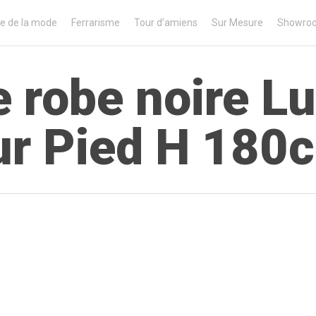
e de la mode
Ferrarisme
Tour d’amiens
Sur Mesure
Showro
te robe noire L
ur Pied H 180