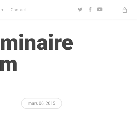
twitter
facebook
youtube
om
Contact
uminaire
cm
mars 06, 2015