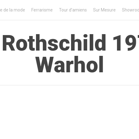
e de la mode
Ferrarisme
Tour d’amiens
Sur Mesure
Showro
Rothschild 1
Warhol