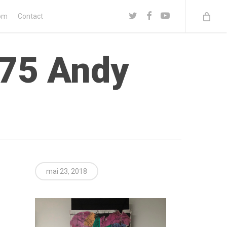
twitter
facebook
youtube
om
Contact
975 Andy
mai 23, 2018