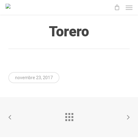
Men
Skip
to
main
Torero
content
novembre 23, 2017