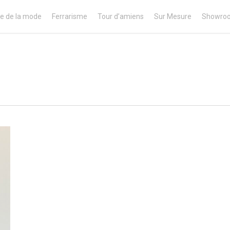
e de la mode
Ferrarisme
Tour d’amiens
Sur Mesure
Showro