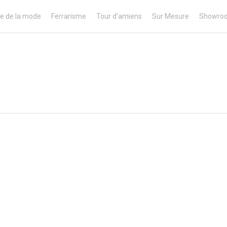
e de la mode
Ferrarisme
Tour d’amiens
Sur Mesure
Showro